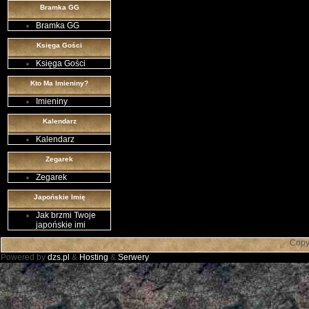
Bramka GG
Bramka GG
Księga Gości
Księga Gości
Kto Ma Imieniny?
Imieniny
Kalendarz
Kalendarz
Zegarek
Zegarek
Japońskie Imię
Jak brzmi Twoje
japońskie imi
Copyr
Powered by
dzs.pl
&
Hosting
&
Serwery