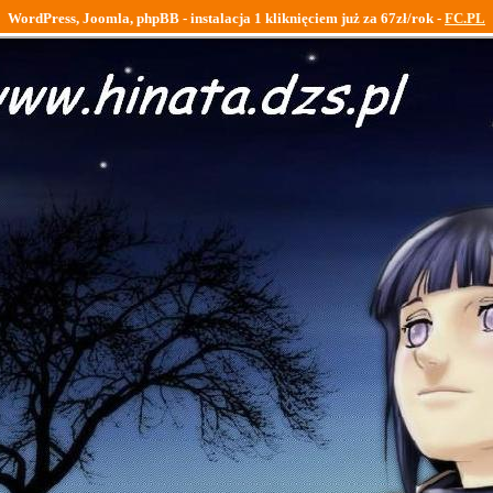
WordPress, Joomla, phpBB - instalacja 1 kliknięciem już za 67zł/rok -
FC.PL