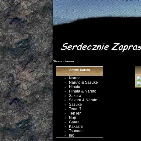
Strona główna
Anime Naruto
Naruto
Naruto & Sasuke
Hinata
Hinata & Naruto
Sakura
Sakura & Naruto
Sasuke
Team 7
TenTen
Neji
Gaara
Kakashi
Tsunade
Ino